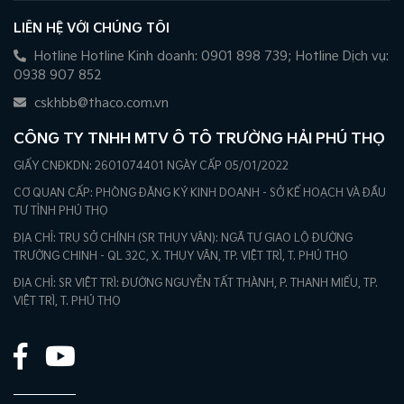
LIÊN HỆ VỚI CHÚNG TÔI
Hotline Hotline Kinh doanh: 0901 898 739; Hotline Dịch vụ:
0938 907 852
cskhbb@thaco.com.vn
CÔNG TY TNHH MTV Ô TÔ TRƯỜNG HẢI PHÚ THỌ
GIẤY CNĐKDN: 2601074401 NGÀY CẤP 05/01/2022
CƠ QUAN CẤP: PHÒNG ĐĂNG KÝ KINH DOANH - SỞ KẾ HOẠCH VÀ ĐẦU
TƯ TỈNH PHÚ THỌ
ĐỊA CHỈ: TRỤ SỞ CHÍNH (SR THỤY VÂN): NGÃ TƯ GIAO LỘ ĐƯỜNG
TRƯỜNG CHINH - QL 32C, X. THỤY VÂN, TP. VIỆT TRÌ, T. PHÚ THỌ
ĐỊA CHỈ: SR VIỆT TRÌ: ĐƯỜNG NGUYỄN TẤT THÀNH, P. THANH MIẾU, TP.
VIỆT TRÌ, T. PHÚ THỌ