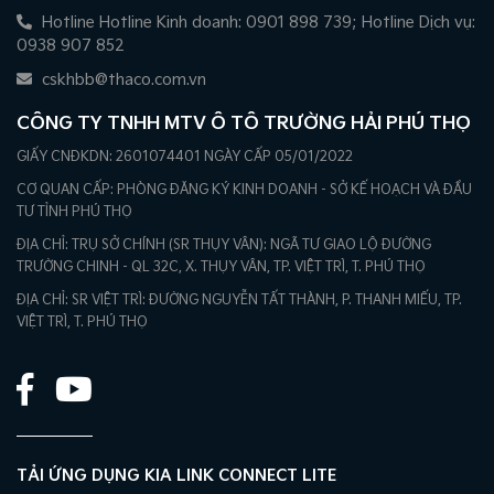
Hotline Hotline Kinh doanh: 0901 898 739; Hotline Dịch vụ:
0938 907 852
cskhbb@thaco.com.vn
CÔNG TY TNHH MTV Ô TÔ TRƯỜNG HẢI PHÚ THỌ
GIẤY CNĐKDN: 2601074401 NGÀY CẤP 05/01/2022
CƠ QUAN CẤP: PHÒNG ĐĂNG KÝ KINH DOANH - SỞ KẾ HOẠCH VÀ ĐẦU
TƯ TỈNH PHÚ THỌ
ĐỊA CHỈ: TRỤ SỞ CHÍNH (SR THỤY VÂN): NGÃ TƯ GIAO LỘ ĐƯỜNG
TRƯỜNG CHINH - QL 32C, X. THỤY VÂN, TP. VIỆT TRÌ, T. PHÚ THỌ
ĐỊA CHỈ: SR VIỆT TRÌ: ĐƯỜNG NGUYỄN TẤT THÀNH, P. THANH MIẾU, TP.
VIỆT TRÌ, T. PHÚ THỌ
TẢI ỨNG DỤNG KIA LINK CONNECT LITE