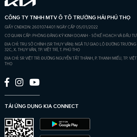
CÔNG TY TNHH MTV Ô TÔ TRƯỜNG HẢI PHÚ THỌ
GIẤY CNĐKDN: 2601074401 NGÀY CẤP 05/01/2022
CƠ QUAN CẤP: PHÒNG ĐĂNG KÝ KINH DOANH - SỞ KẾ HOẠCH VÀ ĐẦU TƯ
ĐỊA CHỈ: TRỤ SỞ CHÍNH (SR THỤY VÂN): NGÃ TƯ GIAO LỘ ĐƯỜNG TRƯỜNG
32C, X. THỤY VÂN, TP. VIỆT TRÌ, T. PHÚ THỌ
ĐỊA CHỈ: SR VIỆT TRÌ: ĐƯỜNG NGUYỄN TẤT THÀNH, P. THANH MIẾU, TP. VIỆT 
THỌ
TẢI ỨNG DỤNG KIA CONNECT