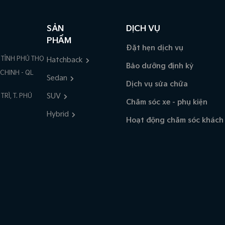
SẢN
DỊCH VỤ
PHẨM
Đặt hẹn dịch vụ
 TỈNH PHÚ THỌ
Hatchback
Bảo dưỡng định kỳ
 CHINH - QL
Sedan
Dịch vụ sửa chữa
SUV
TRÌ, T. PHÚ
Chăm sóc xe - phụ kiện
Hybrid
Hoạt động chăm sóc khách