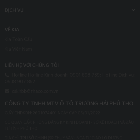
DỊCH VỤ
VỀ KIA
Kia Toàn Cầu
Kia Việt Nam
LIÊN HỆ VỚI CHÚNG TÔI
Hotline Hotline Kinh doanh: 0901 898 739; Hotline Dịch vụ:
0938 907 852
cskhbb@thaco.com.vn
CÔNG TY TNHH MTV Ô TÔ TRƯỜNG HẢI PHÚ THỌ
GIẤY CNĐKDN: 2601074401 NGÀY CẤP 05/01/2022
CƠ QUAN CẤP: PHÒNG ĐĂNG KÝ KINH DOANH - SỞ KẾ HOẠCH VÀ ĐẦU
TƯ TỈNH PHÚ THỌ