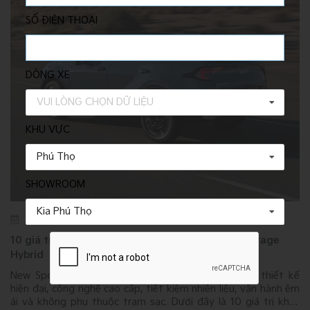
SỐ ĐIỆN THOẠI
DÒNG XE
VUI LÒNG CHỌN DỮ LIỆU
KHU VỰC
Phú Thọ
SHOWROOM
Kia Phú Thọ
Jul 23
Ngày 23 tháng 7
11:06
10 giá trị khác biệt tạo nên sức hút của New Sportage
Hybrid
ô
New Sportage Hybrid mang đến sự cân bằng giữa thiết kế
a
hiện đại, công nghệ cao cấp, tiết kiệm nhiên liệu, vận hành êm