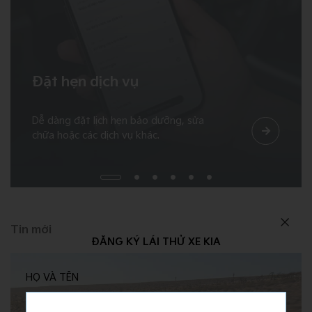
Đặt hẹn dịch vụ
Dễ dàng đặt lịch hẹn bảo dưỡng, sửa
chữa hoặc các dịch vụ khác.
ĐĂNG KÝ LÁI THỬ XE KIA
Tin mới
HỌ VÀ TÊN