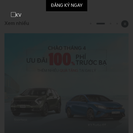
n
ái và không phụ thuộc trạm sạc. Dưới đây là 10 giá trị khác
ĐĂNG KÝ NGAY
á
biệt giúp New Sportage Hybrid trở thành lựa chọn hàng đầu
trong phân khúc C-SUV.
Xem nhiều